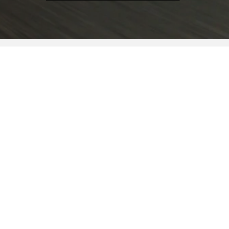
Tivoli
Korando
Torres
Rexton
Модельный ряд
Покупателям
Владель
Аарон Авто
+7 (495) 172-60-9