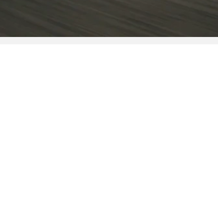
цам
О нас
5
Москва, ул. Рябиновая, д. 14