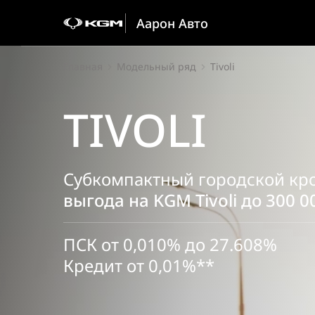
Аарон Авто
Главная
Модельный ряд
Tivoli
TIVOLI
Субкомпактный городской кр
выгода на KGM Tivoli до 300 0
ПСК от 0,010% до 27.608%
Кредит от 0,01%**