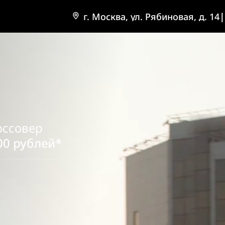
г. Москва, ул. Рябиновая, д. 14
|
оссовер
00 рублей*