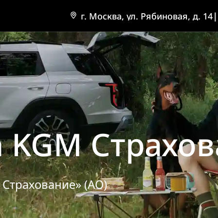
г. Москва, ул. Рябиновая, д. 14
|
я
 KGM Cтрахов
Страхование» (АО)