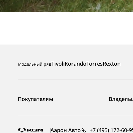
Tivoli
Korando
Torres
Rexton
Модельный ряд
Покупателям
Владель
Аарон Авто
+7 (495) 172-60-9